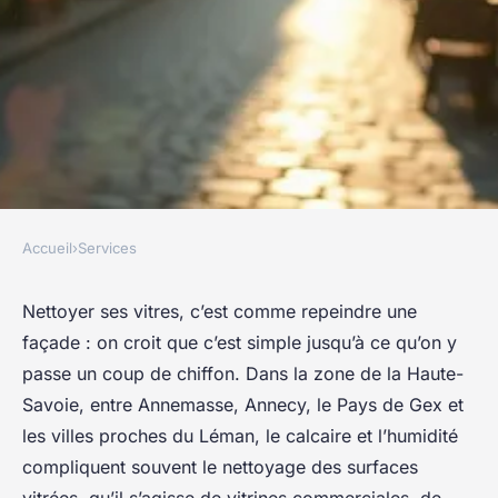
Accueil
›
Services
SERVICES
Laveur de vitres à Thonon-
Nettoyer ses vitres, c’est comme repeindre une
façade : on croit que c’est simple jusqu’à ce qu’on y
les-Bains : comment bien
passe un coup de chiffon. Dans la zone de la Haute-
choisir son prestataire ?
Savoie, entre Annemasse, Annecy, le Pays de Gex et
les villes proches du Léman, le calcaire et l’humidité
Nicet
•
12/03/2026 11:22
•
11 min de lecture
compliquent souvent le nettoyage des surfaces