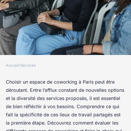
Accueil
›
Services
SERVICES
Les espaces de coworking à
Choisir un espace de coworking à Paris peut être
déroutant. Entre l’afflux constant de nouvelles options
paris : comment faire le bon
et la diversité des services proposés, il est essentiel
choix ?
de bien réfléchir à vos besoins. Comprendre ce qui
fait la spécificité de ces lieux de travail partagés est
Margaux
•
15 novembre 2024
•
4 min de lecture
la première étape. Découvrez comment évaluer les