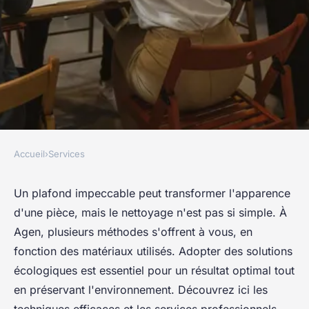
Accueil
›
Services
SERVICES
La solution pour un nettoyage
Un plafond impeccable peut transformer l'apparence
d'une pièce, mais le nettoyage n'est pas si simple. À
impeccable de plafond à agen
Agen, plusieurs méthodes s'offrent à vous, en
fonction des matériaux utilisés. Adopter des solutions
Margaux
•
18 octobre 2024
•
4 min de lecture
écologiques est essentiel pour un résultat optimal tout
en préservant l'environnement. Découvrez ici les