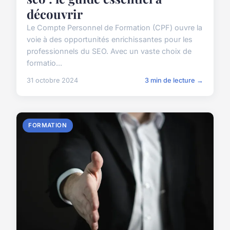
découvrir
Le Compte Personnel de Formation (CPF) ouvre la
voie à des opportunités enrichissantes pour les
professionnels du SEO. Avec un vaste choix de
formatio...
31 octobre 2024
3 min de lecture →
FORMATION