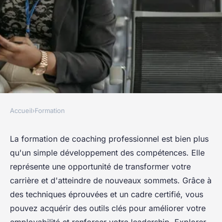
Accueil
›
Formation
FORMATION
Formation de coaching
La formation de coaching professionnel est bien plus
qu'un simple développement des compétences. Elle
professionnel : boostez votre
représente une opportunité de transformer votre
carrière !
carrière et d'atteindre de nouveaux sommets. Grâce à
des techniques éprouvées et un cadre certifié, vous
Margaux
•
1 novembre 2024
•
4 min de lecture
pouvez acquérir des outils clés pour améliorer votre