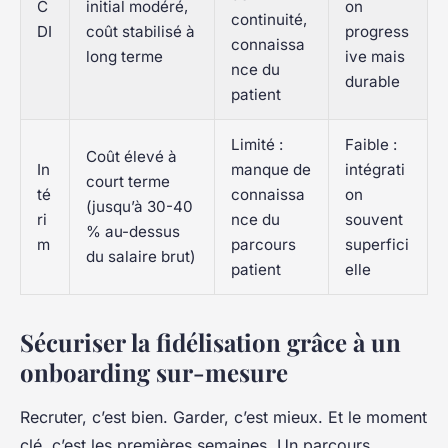
C
initial modéré,
on
continuité,
DI
coût stabilisé à
progress
connaissa
long terme
ive mais
nce du
durable
patient
Limité :
Faible :
Coût élevé à
In
manque de
intégrati
court terme
té
connaissa
on
(jusqu’à 30-40
ri
nce du
souvent
% au-dessus
m
parcours
superfici
du salaire brut)
patient
elle
Sécuriser la fidélisation grâce à un
onboarding sur-mesure
Recruter, c’est bien. Garder, c’est mieux. Et le moment
clé, c’est les premières semaines. Un parcours