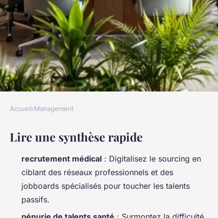
Accueil
›
Management
MANAGEMENT
Lire une synthèse rapide
5 stratégies pour un
recrutement efficace en santé
recrutement médical
: Digitalisez le sourcing en
en 2023
ciblant des réseaux professionnels et des
jobboards spécialisés pour toucher les talents
Stélla
•
09/07/2026 15:30
•
10 min de lecture
passifs.
pénurie de talents santé
: Surmontez la difficulté