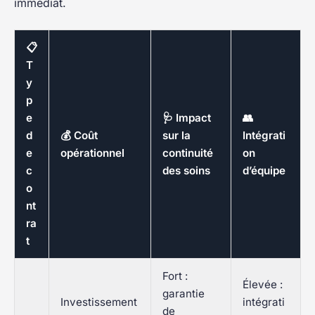
immédiat.
📋
T
y
p
e
🩺 Impact
👥
d
💰 Coût
sur la
Intégrati
e
opérationnel
continuité
on
c
des soins
d’équipe
o
nt
ra
t
Fort :
Élevée :
garantie
Investissement
intégrati
de